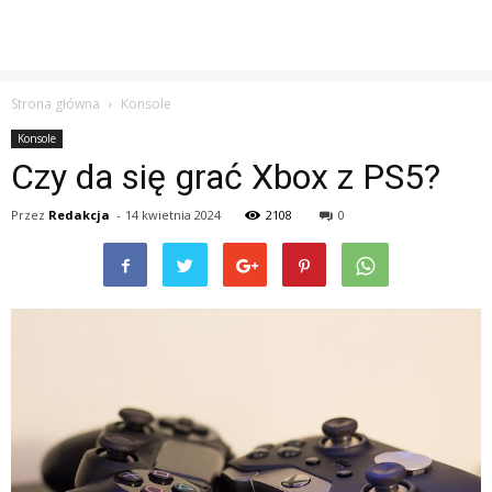
Strona główna
Konsole
Konsole
Czy da się grać Xbox z PS5?
Przez
Redakcja
-
14 kwietnia 2024
2108
0