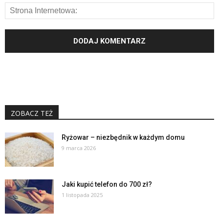
ZOBACZ TEŻ
Ryżowar – niezbędnik w każdym domu
9 marca 2026
Jaki kupić telefon do 700 zł?
1 listopada 2025