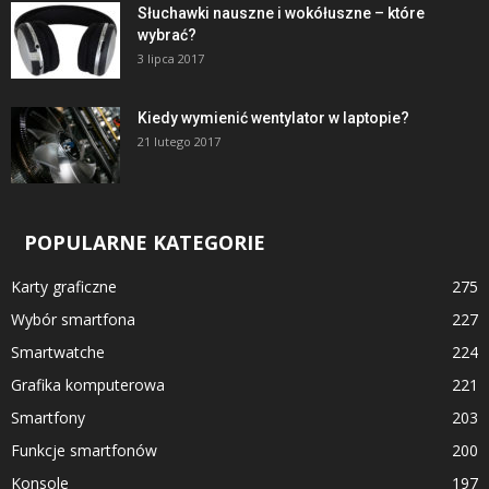
Słuchawki nauszne i wokółuszne – które
wybrać?
3 lipca 2017
Kiedy wymienić wentylator w laptopie?
21 lutego 2017
POPULARNE KATEGORIE
Karty graficzne
275
Wybór smartfona
227
Smartwatche
224
Grafika komputerowa
221
Smartfony
203
Funkcje smartfonów
200
Konsole
197