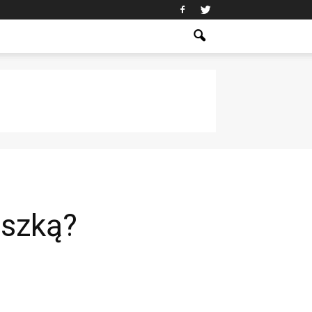
uszką?