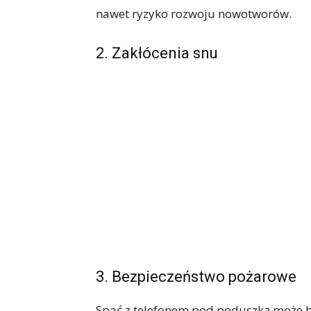
nawet ryzyko rozwoju nowotworów.
2. Zakłócenia snu
3. Bezpieczeństwo pożarowe
Spać z telefonem pod poduszką może b