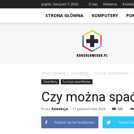
piątek, Sierpień 7, 2026
O nas
Reklama
Kontak
STRONA GŁÓWNA
KOMPUTERY
PO
Konsolowisko.pl
Strona główna
Smartfony
Funkcje smartfonów
Smartfony
Funkcje smartfonów
Czy można spać
Przez
Redakcja
-
17 października 2024
320
Podziel się na Facebooku
Tweet (Ćw