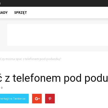
t
RADY
SPRZĘT
Czy można spać z telefonem pod poduszką?
 z telefonem pod pod
0
ierkaj) na Twitterze