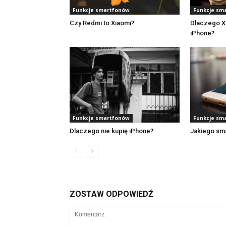
Funkcje smartfonów
Funkcje sm
Czy Redmi to Xiaomi?
Dlaczego Xi
iPhone?
Funkcje smartfonów
Funkcje sm
Dlaczego nie kupię iPhone?
Jakiego sm
ZOSTAW ODPOWIEDŹ