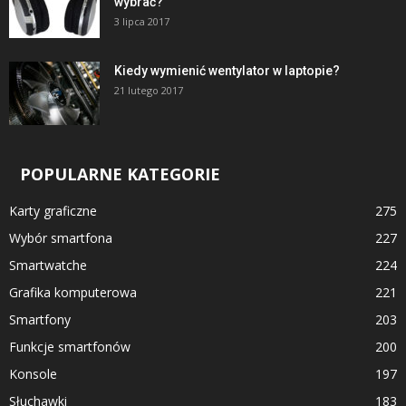
wybrać?
3 lipca 2017
Kiedy wymienić wentylator w laptopie?
21 lutego 2017
POPULARNE KATEGORIE
Karty graficzne
275
Wybór smartfona
227
Smartwatche
224
Grafika komputerowa
221
Smartfony
203
Funkcje smartfonów
200
Konsole
197
Słuchawki
183