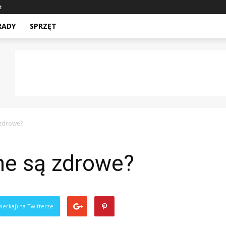
t
RADY
SPRZĘT
 zdrowe?
he są zdrowe?
ierkaj) na Twitterze