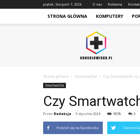
piątek, Sierpień 7, 2026
O nas
Reklama
Kontak
STRONA GŁÓWNA
KOMPUTERY
PO
Konsolowisko.pl
Strona główna
Smartwatche
Czy Smartwatche są
Smartwatche
Czy Smartwatc
Przez
Redakcja
-
9 stycznia 2024
1076
0
Podziel się na Facebooku
Tweet (Ćw