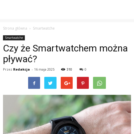
Strona główna
Smartwatche
Smartwatche
Czy że Smartwatchem można
pływać?
Przez
Redakcja
-
16 maja 2025
310
0