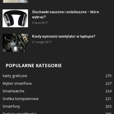
Słuchawki nauszne i wokółuszne – które
wybrać?
3 lipca 2017
Kiedy wymienić wentylator w laptopie?
21 lutego 2017
POPULARNE KATEGORIE
Karty graficzne
275
Wybór smartfona
227
Smartwatche
224
Grafika komputerowa
221
Smartfony
203
Funkcje smartfonów
200