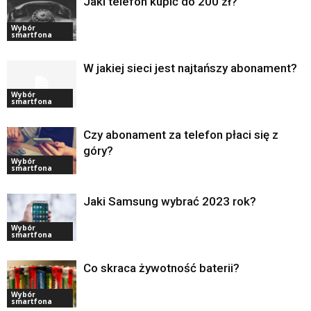
Jaki telefon kupić do 200 zł?
Wybór
smartfona
W jakiej sieci jest najtańszy abonament?
Wybór
smartfona
Czy abonament za telefon płaci się z
góry?
Wybór
smartfona
Jaki Samsung wybrać 2023 rok?
Wybór
smartfona
Co skraca żywotność baterii?
Wybór
smartfona