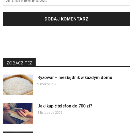
ZOBACZ TEŻ
Ryżowar – niezbędnik w każdym domu
9 marca 2026
Jaki kupić telefon do 700 zł?
1 listopada 2025