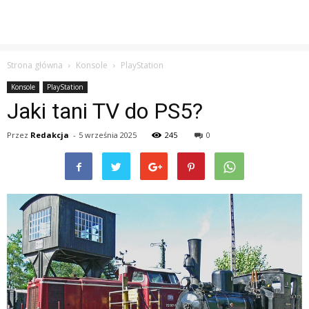
Strona główna
Konsole
PlayStation
Konsole
PlayStation
Jaki tani TV do PS5?
Przez
Redakcja
-
5 września 2025
245
0