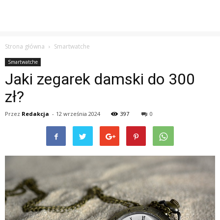
Strona główna
Smartwatche
Smartwatche
Jaki zegarek damski do 300
zł?
Przez
Redakcja
-
12 września 2024
397
0