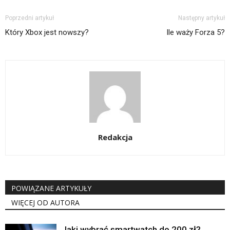
Poprzedni artykuł
Następny artykuł
Który Xbox jest nowszy?
Ile waży Forza 5?
Redakcja
POWIĄZANE ARTYKUŁY
WIĘCEJ OD AUTORA
Jaki wybrać smartwatch do 200 zł?