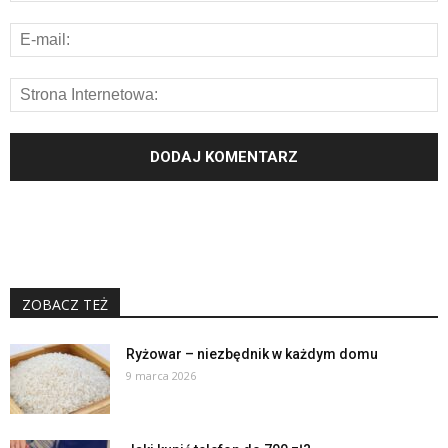
ZOBACZ TEŻ
Ryżowar – niezbędnik w każdym domu
9 marca 2026