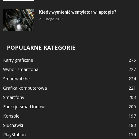
Kiedy wymienić wentylator w laptopie?
21 lutego 2017
POPULARNE KATEGORIE
Karty graficzne
275
Wybór smartfona
227
Smartwatche
224
Grafika komputerowa
221
Smartfony
203
Funkcje smartfonów
200
Konsole
197
Słuchawki
183
PlayStation
154