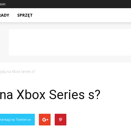
takt
RADY
SPRZĘT
ójdą na Xbox Series s?
 na Xbox Series s?
ierkaj) na Twitterze