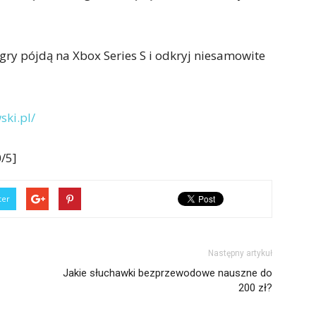
gry pójdą na Xbox Series S i odkryj niesamowite
ki.pl/
/5]
ter
Następny artykuł
Jakie słuchawki bezprzewodowe nauszne do
200 zł?