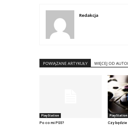
Redakcja
POWIĄZANE ARTYKUŁY
WIĘCEJ OD AUTO
PlayStation
PlayStation
Po co mi PS5?
Czy będzie 