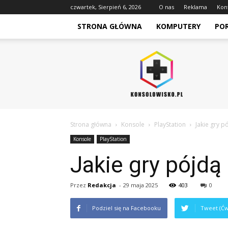
czwartek, Sierpień 6, 2026
O nas
Reklama
Kon
STRONA GŁÓWNA
KOMPUTERY
PO
Konsolowisko.pl
Strona główna
Konsole
PlayStation
Jakie gry p
Konsole
PlayStation
Jakie gry pójdą
Przez
Redakcja
-
29 maja 2025
403
0
Podziel się na Facebooku
Tweet (Ćw