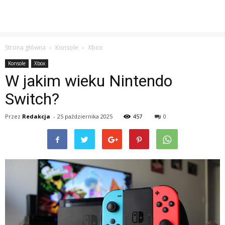
Strona główna
Konsole
Xbox
Konsole
Xbox
W jakim wieku Nintendo
Switch?
Przez
Redakcja
-
25 października 2025
457
0