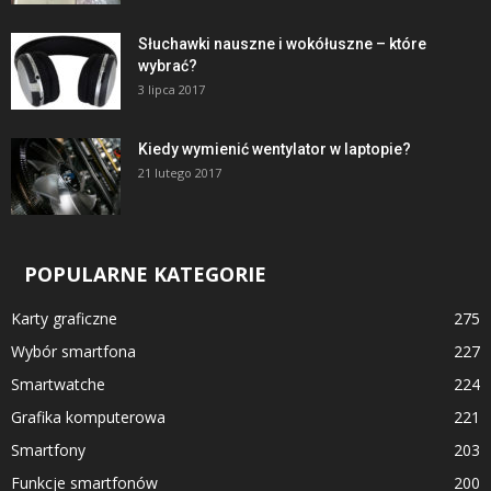
Słuchawki nauszne i wokółuszne – które
wybrać?
3 lipca 2017
Kiedy wymienić wentylator w laptopie?
21 lutego 2017
POPULARNE KATEGORIE
Karty graficzne
275
Wybór smartfona
227
Smartwatche
224
Grafika komputerowa
221
Smartfony
203
Funkcje smartfonów
200