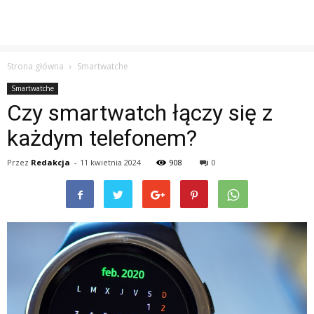
Strona główna
Smartwatche
Smartwatche
Czy smartwatch łączy się z
każdym telefonem?
Przez
Redakcja
-
11 kwietnia 2024
908
0