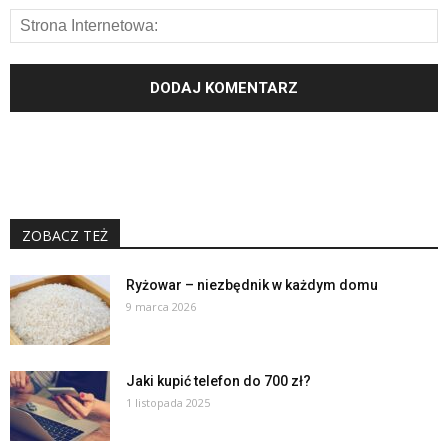
ZOBACZ TEŻ
Ryżowar – niezbędnik w każdym domu
9 marca 2026
Jaki kupić telefon do 700 zł?
1 listopada 2025