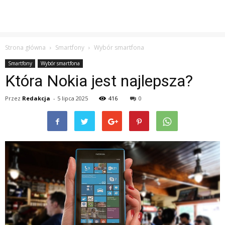
Strona główna
Smartfony
Wybór smartfona
Smartfony
Wybór smartfona
Która Nokia jest najlepsza?
Przez
Redakcja
-
5 lipca 2025
416
0