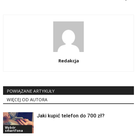
Redakcja
POWIĄZANE ARTYKUŁY
WIĘCEJ OD AUTORA
Jaki kupić telefon do 700 zł?
Wybór
smartfona