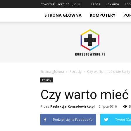
czwartek, Sierpień 6, 2026
O nas
Reklama
Kon
STRONA GŁÓWNA
KOMPUTERY
PO
Konsolowisko.pl
Strona główna
Porady
Czy warto mieć dwie karty
Porady
Czy warto mieć
Przez
Redakcja Konsolowisko.pl
-
2 lipca 2016
6
Podziel się na Facebooku
Tweet (Ćw