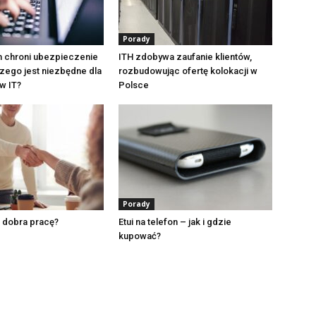
Porady
 chroni ubezpieczenie
ITH zdobywa zaufanie klientów,
czego jest niezbędne dla
rozbudowując ofertę kolokacji w
w IT?
Polsce
Porady
 dobra pracę?
Etui na telefon – jak i gdzie
kupować?