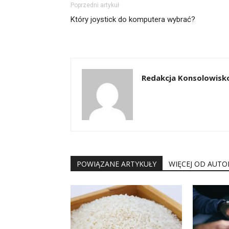
Poprzedni artykuł
Który joystick do komputera wybrać?
Redakcja Konsolowisko
POWIĄZANE ARTYKUŁY
WIĘCEJ OD AUTO