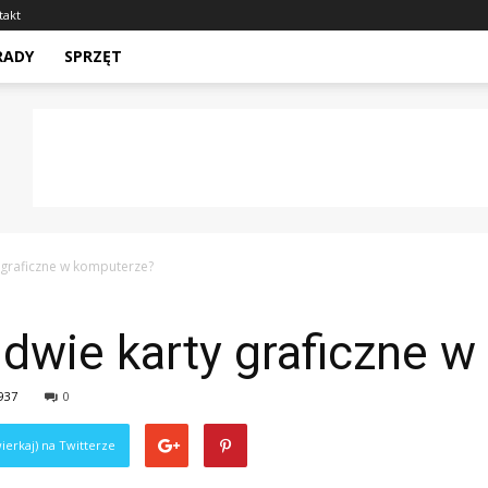
takt
RADY
SPRZĘT
 graficzne w komputerze?
 dwie karty graficzne 
937
0
ierkaj) na Twitterze